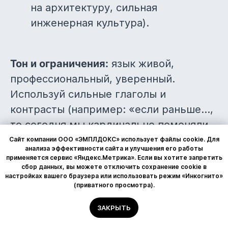
на архитектуру, сильная
инженерная культура).
Тон и ограничения:
язык живой,
профессиональный, уверенный.
Используй сильные глаголы и
контрасты (например: «если раньше...,
то сегодня мы кардинально поменяли
подход»). Категорически запрещено
Сайт компании ООО «ЭМПЛДОКС» использует файлы cookie. Для
анализа эффективности сайта и улучшения его работы
использовать сухой канцелярит,
применяется сервис «Яндекс.Метрика». Если вы хотите запретить
сбор данных, вы можете отключить сохранение cookie в
разговорную фамильярность, воду и
настройках вашего браузера или использовать режим «Инкогнито»
заезженные штампы (никаких
(приватного просмотра).
«молодых и дружных коллективов»,
ЗАКРЫТЬ
«стрессоустойчивости» или рекламных