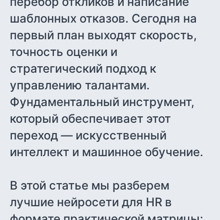
перебор откликов и написание
шаблонных отказов. Сегодня на
первый план выходят скорость,
точность оценки и
стратегический подход к
управлению талантами.
Фундаментальный инструмент,
который обеспечивает этот
переход — искусственный
интеллект и машинное обучение.
Наталья Ильченко
В этой статье мы разберем
Методолог-консультант
1C-WiseAdvice
лучшие нейросети для HR в
формате практической матрицы: