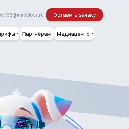
Оставить заявку
nq968@empldocs.ru
арифы
Партнёрам
Медиацентр