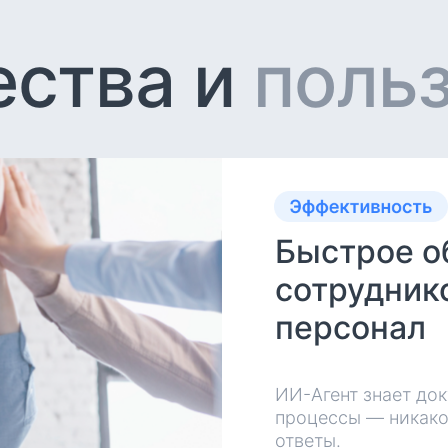
ства и
поль
Быстрое о
сотрудник
персонал
ИИ-Агент знает до
процессы — никако
ответы.