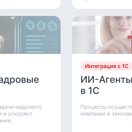
кадровые
ИИ-Агенты
в 1С
адачи кадрового
Процессы осуществ
и и ускоряют
компании и закона
ании.