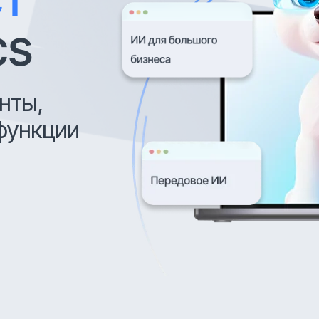
cs
нты,
функции