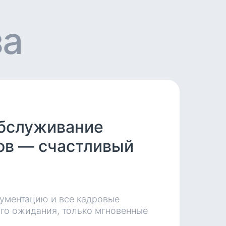
за
бслуживание
ов — счастливый
кументацию и все кадровые
го ожидания, только мгновенные