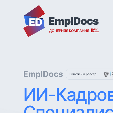
EmplDocs
ИИ-Кадро
Специалис