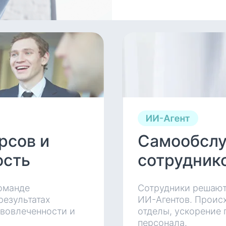
рсов и
Самообсл
ость
сотрудник
оманде
Сотрудники решают
результатах
ИИ-Агентов. Происх
 вовлеченности и
отделы, ускорение
персонала.