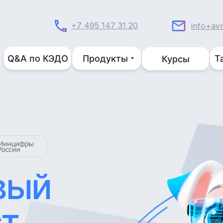
+7 495 147 31 20
info+av
Q&A по КЭДО
Продукты
Т
Курсы
вый
т