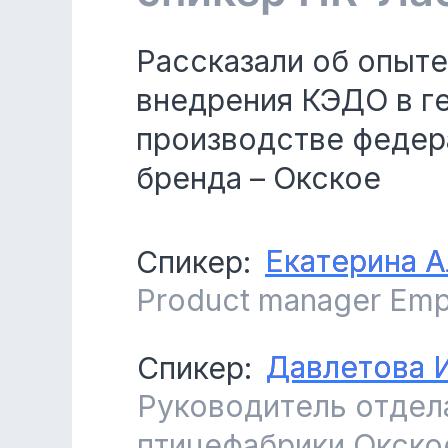
Рассказали об опыте
внедрения КЭДО в г
производстве федер
бренда – Окское
Екатерина 
Екатерина 
Спикер:
Product manager Em
Давлетова 
Давлетова 
Спикер:
Руководитель отдел
птицефабрики Окско