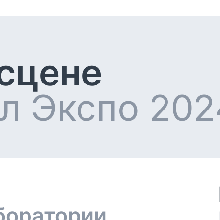
 сцене
л Экспо 202
боратории