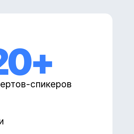
Программа
20+
Заглянуть
ертов-спикеров
и