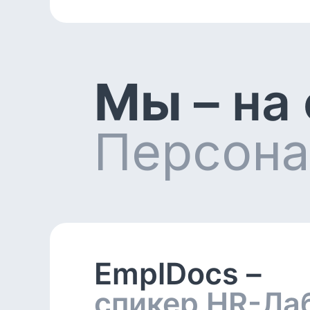
Мы
– на
Персона
EmplDocs –
спикер HR-Ла