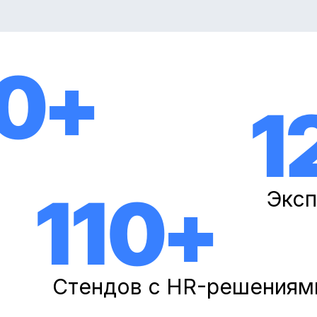
0+
1
110+
Эксп
Стендов с HR-решениям