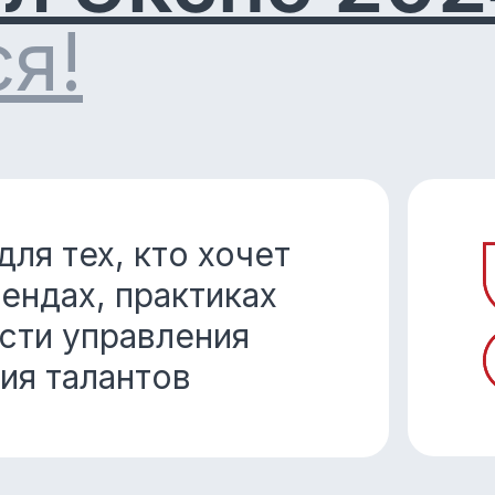
я!
ля тех, кто хочет
рендах, практиках
асти управления
ия талантов