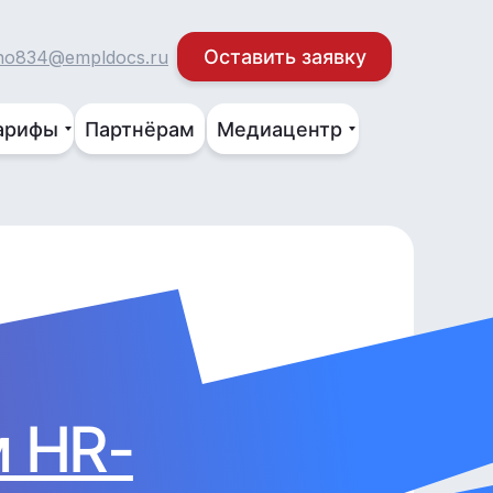
Оставить заявку
no834@empldocs.ru
арифы
Партнёрам
Медиацентр
м HR-