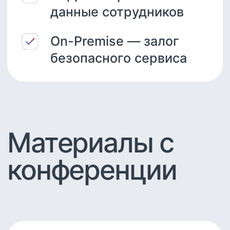
Презентация
спикера
Александрова Екатерина
«Безопасный КЭДО для
госсектора». Никаких утечек
данных – On-Premise
EmplDocs.
Скачать PDF 2.6mb