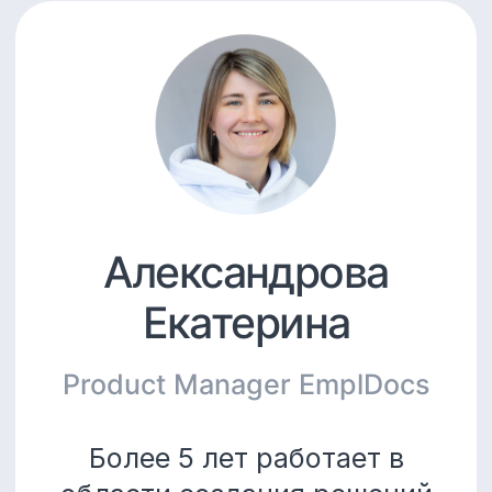
Подписаться
© 2026,
+7 495 147 31 20
info+avnt148@empldocs.ru