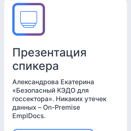
Госключ —
мобильная
подпись
Как применять
государственные сервисы на
примере КЭДО EmplDocs.
Интервью с представителем
Минцифры
Читать статью
Спикеры