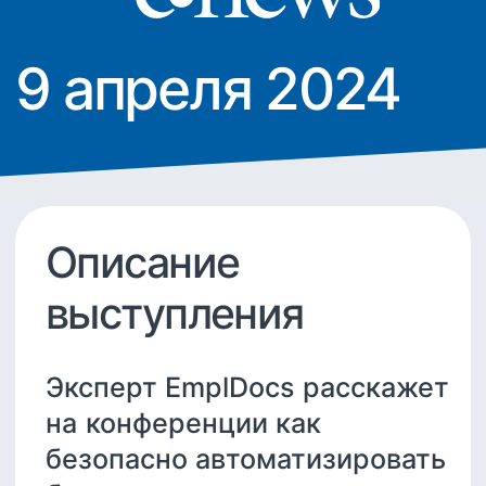
Описание
выступления
Эксперт EmplDocs расскажет
на конференции как
безопасно автоматизировать
бизнес-процессы
и защититься от утечки
чувствительных данных в
компаниях с госучастием.
И при чём тут КЭДО и
персональные данные
сотрудников.
Утечки данных в России
и в госкомпаниях
ПО одобренное ФСТЭК