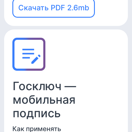
Александрова
Екатерина
Product Manager EmplDocs
Более 5 лет работает в
области создания решений
для 1С и автоматизации
кадрового и зарплатного
учёта. Имеет сертификаты
эксперта 1С:Профессионал,
1С:Специалист.