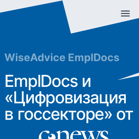
WiseAdvice EmplDocs
EmplDocs и
«Ц
ифровизация
в
госсекторе
»
от
9 апреля 2024