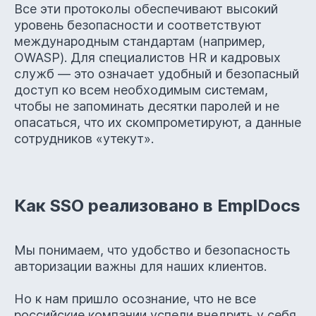
Все эти протоколы обеспечивают высокий
уровень безопасности и соответствуют
Скачать PDF 3mb
международным стандартам (например,
OWASP). Для специалистов HR и кадровых
служб — это означает удобный и безопасный
доступ ко всем необходимым системам,
чтобы не запоминать десятки паролей и не
опасаться, что их скомпрометируют, а данные
сотрудников «утекут».
Перевели 87%
штата на КЭДО
Как SSO реализовано в EmplDocs
Екатерина Александрова – о
том, как легко можно
Мы понимаем, что удобство и безопасность
перевести сотрудников на
авторизации важны для наших клиентов.
КЭДО с Госключом
Но к нам пришло осознание, что не все
российские компании успели внедрить у себя