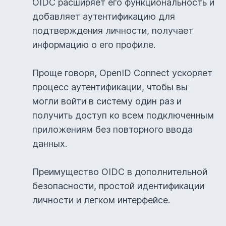
OIDC расширяет его функциональность и
Материалы
добавляет аутентификацию для
подтверждения личности, получает
информацию о его профиле.
Проще говоря, OpenID Connect ускоряет
процесс аутентификации, чтобы вы
могли войти в систему один раз и
получить доступ ко всем подключенным
приложениям без повторного ввода
Презентация
данных.
спикеров
Преимущество OIDC в дополнительной
«Бесплатный сыр» – не
безопасности, простой идентификации
только в мышеловке.
личности и легком интерфейсе.
Госключ как средство ЭП на
примере EmplDocs