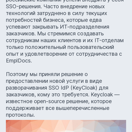
SSO-решения. Часто внедрение новых
Читать на VC.ru
технологий затруднено в силу текущих
потребностей бизнеса, которые едва
успевают закрывать ИТ-подразделения
заказчиков. Мы стремимся создавать
сотрудникам наших клиентов и их IT-отделам
© 2026,
+7 495 147 31 20
только положительный пользовательский
опыт и удовлетворение от сотрудничества с
EmplDocs.
info+avnt571@empldocs.ru
Поэтому мы приняли решение о
предоставлении новой услуги в виде
разворачивания SSO IdP (KeyCloak) для
заказчиков, кому это требуется. Keycloak —
известное open-source решение, которое
поддерживает все вышеперечисленные
протоколы.
Подписывайтесь на наши социальные сети